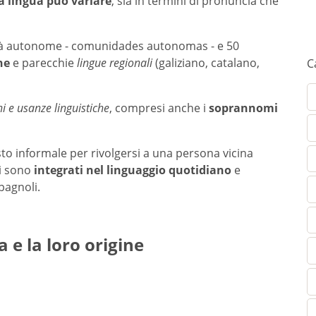
la lingua può variare
, sia in termini di pronuncia che
ità autonome - comunidades autonomas - e 50
he
e parecchie
lingue regionali
(galiziano, catalano,
C
i e usanze linguistiche
, compresi anche i
soprannomi
to informale per rivolgersi a una persona vicina
li sono
integrati nel linguaggio quotidiano
e
spagnoli.
 e la loro origine