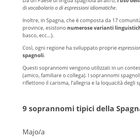
Da un Paese di lingua spagnola all’altro,
l’uso del
di
vocabolario o di espressioni idiomatiche
.
Inoltre, in Spagna, che è composta da 17 comun
province, esistono
numerose varianti linguistic
basco, ecc…).
Così, ogni regione ha sviluppato proprie
espression
spagnoli
.
Questi soprannomi vengono utilizzati in un contes
(amico, familiare o collega). I soprannomi spagno
riflettono il carisma, l’allegria e la loquacità degli 
9 soprannomi tipici della Spagna
Majo/a