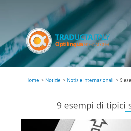
Skip
to
main
content
Home
Notizie
Notizie Internazionali
9 es
9 esempi di tipic