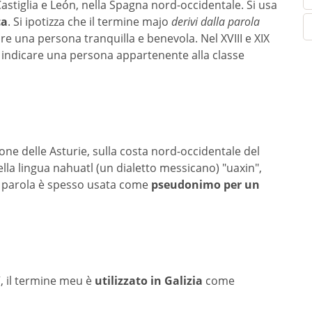
stiglia e León, nella Spagna nord-occidentale. Si usa
ca
. Si ipotizza che il termine majo
derivi dalla parola
are una persona tranquilla e benevola. Nel XVIII e XIX
r indicare una persona appartenente alla classe
e delle Asturie, sulla costa nord-occidentale del
la lingua nahuatl (un dialetto messicano) "uaxin",
a parola è spesso usata come
pseudonimo per un
”, il termine meu è
utilizzato in Galizia
come