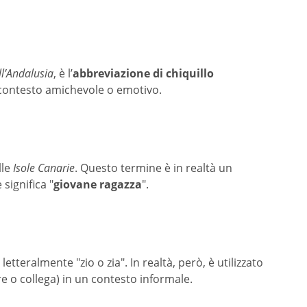
ll’Andalusia
, è l’
abbreviazione di chiquillo
un contesto amichevole o emotivo.
lle
Isole Canarie
. Questo termine è in realtà un
ignifica "
giovane ragazza
".
a letteralmente "zio o zia". In realtà, però, è utilizzato
re o collega) in un contesto informale.