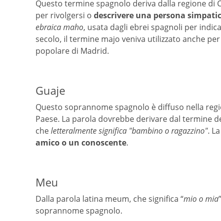
Questo termine spagnolo deriva dalla regione di Ca
per rivolgersi o
descrivere una persona simpati
ebraica maho
, usata dagli ebrei spagnoli per indic
secolo, il termine majo veniva utilizzato anche pe
popolare di Madrid.
Guaje
Questo soprannome spagnolo è diffuso nella region
Paese. La parola dovrebbe derivare dal termine del
che
letteralmente significa "bambino o ragazzino"
. L
amico o un conoscente
.
Meu
Dalla parola latina meum, che significa “
mio o mia
soprannome spagnolo.