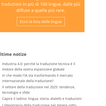
traduzioni in più di 100 lingue, dalle più
diffuse a quelle più rare.
Ecco la lista delle lingue
ltime notize
Industria 4.0: perché la traduzione tecnica è il
motore della vostra espansione globale
In che modo l'IA sta trasformando il mercato
internazionale della traduzione?
Il settore della traduzione nel 2025: tendenze,
tecnologie e sfide
Capire il ladino: lingua, storia, dialetti e traduzioni
L'importanza della traduzione per tenere sotto