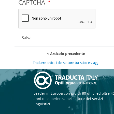
CAPTCHA
Salva
Articolo precedente
Tradurre articoli del settore turistico e viaggi
Leader in Europa con più di 80 uffici ed oltre 4
anni di esperienza nel settore dei servizi
linguistici.