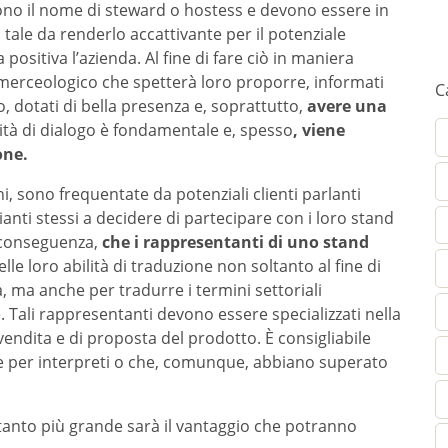
no il nome di steward o hostess e devono essere in
tale da renderlo accattivante per il potenziale
ositiva l’azienda. Al fine di fare ciò in maniera
merceologico che spetterà loro proporre, informati
C
, dotati di bella presenza e, soprattutto,
avere una
cità di dialogo è fondamentale e, spesso
, viene
one.
i, sono frequentate da potenziali clienti parlanti
nti stessi a decidere di partecipare con i loro stand
i conseguenza,
che i rappresentanti di uno stand
lle loro abilità di traduzione non soltanto al fine di
, ma anche per tradurre i termini settoriali
Tali rappresentanti devono essere specializzati nella
a vendita e di proposta del prodotto. È consigliabile
 per interpreti o che, comunque, abbiano superato
tanto più grande sarà il vantaggio che potranno