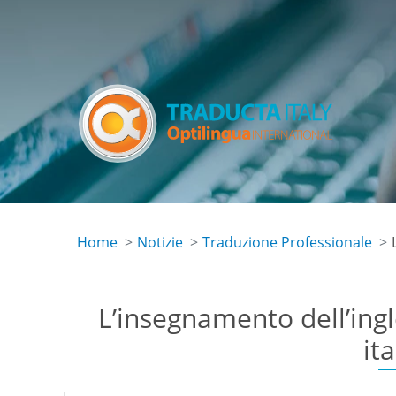
Skip
to
main
content
Home
Notizie
Traduzione Professionale
L’insegnamento dell’ingl
it