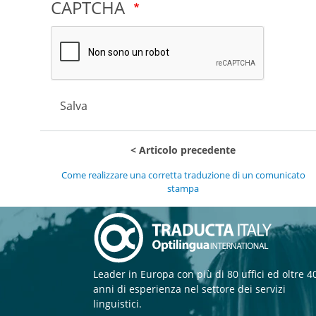
CAPTCHA
Salva
Articolo precedente
Come realizzare una corretta traduzione di un comunicato
stampa
Leader in Europa con più di 80 uffici ed oltre 4
anni di esperienza nel settore dei servizi
linguistici.