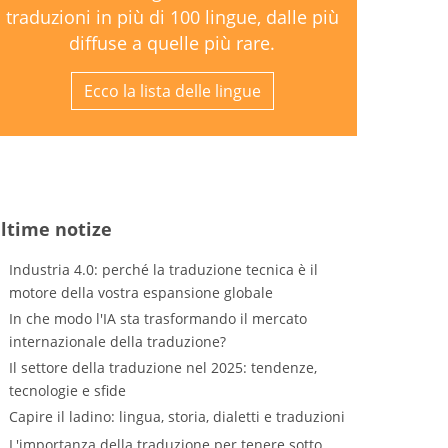
traduzioni in più di 100 lingue, dalle più
diffuse a quelle più rare.
Ecco la lista delle lingue
ltime notize
Industria 4.0: perché la traduzione tecnica è il
motore della vostra espansione globale
In che modo l'IA sta trasformando il mercato
internazionale della traduzione?
Il settore della traduzione nel 2025: tendenze,
tecnologie e sfide
Capire il ladino: lingua, storia, dialetti e traduzioni
L'importanza della traduzione per tenere sotto