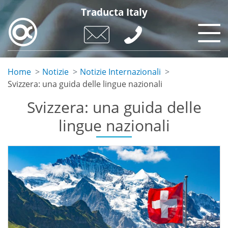
Skip
Traducta Italy
to
main
content
Home
Notizie
Notizie Internazionali
Svizzera: una guida delle lingue nazionali
Svizzera: una guida delle
lingue nazionali