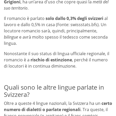
Grigioni
, ha un’area d'uso che copre quasi la
metà del
suo territorio
.
Il romancio è parlato
solo dallo 0,3% degli svizzeri
al
lavoro e dallo 0,5% in casa (Fonte: swissstats.bfs). Un
locutore romancio sarà, quindi, principalmente,
bilingue
e avrà molto spesso il tedesco come seconda
lingua.
Nonostante il suo status di lingua ufficiale regionale, il
romancio è a
rischio di estinzione
, perché il numero
di locutori è in continua diminuzione.
Quali sono le altre lingue parlate in
Svizzera?
Oltre a queste 4 lingue nazionali, la Svizzera ha un
certo
numero di dialetti o parlate regionali
. Tra queste, il
franco-provenzale (o arpitano) e il franc-comtois