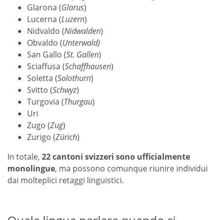
Glarona (
Glarus
)
Lucerna (
Luzern
)
Nidvaldo (
Nidwalden
)
Obvaldo (
Unterwald)
San Gallo (
St. Gallen
)
Sciaffusa (
Schaffhausen
)
Soletta (
Solothurn
)
Svitto (
Schwyz
)
Turgovia (
Thurgau
)
Uri
Zugo (
Zug
)
Zurigo (
Zürich
)
In totale,
22 cantoni svizzeri sono ufficialmente
monolingue
, ma possono comunque riunire individui
dai molteplici retaggi linguistici.