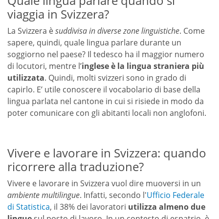
Quale lingua parlare quando si
viaggia in Svizzera?
La Svizzera è
suddivisa in diverse zone linguistiche
. Come
sapere, quindi, quale lingua parlare durante un
soggiorno nel paese? Il tedesco ha il maggior numero
di locutori, mentre l’
inglese è la lingua straniera più
utilizzata
. Quindi, molti svizzeri sono in grado di
capirlo. E’ utile conoscere il vocabolario di base della
lingua parlata nel cantone in cui si risiede in modo da
poter comunicare con gli abitanti locali non anglofoni.
Vivere e lavorare in Svizzera: quando
ricorrere alla traduzione?
Vivere e lavorare in Svizzera vuol dire muoversi in un
ambiente multilingue
. Infatti, secondo l'
Ufficio Federale
di Statistica
, il 38% dei lavoratori
utilizza almeno due
lingue
sul posto di lavoro. In un contesto di espatrio, è