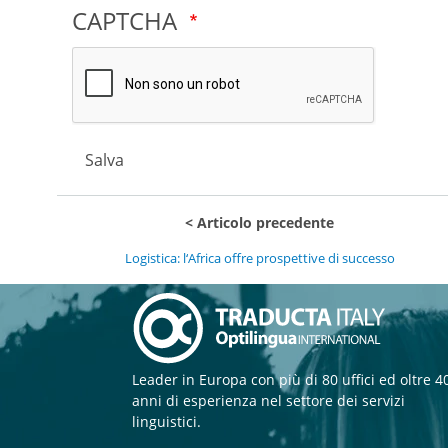
CAPTCHA
Salva
Articolo precedente
Logistica: l‘Africa offre prospettive di successo
Leader in Europa con più di 80 uffici ed oltre 4
anni di esperienza nel settore dei servizi
linguistici.