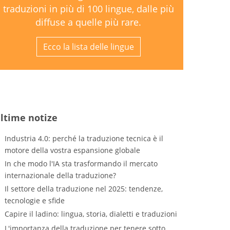
traduzioni in più di 100 lingue, dalle più
diffuse a quelle più rare.
Ecco la lista delle lingue
ltime notize
Industria 4.0: perché la traduzione tecnica è il
motore della vostra espansione globale
In che modo l'IA sta trasformando il mercato
internazionale della traduzione?
Il settore della traduzione nel 2025: tendenze,
tecnologie e sfide
Capire il ladino: lingua, storia, dialetti e traduzioni
L'importanza della traduzione per tenere sotto