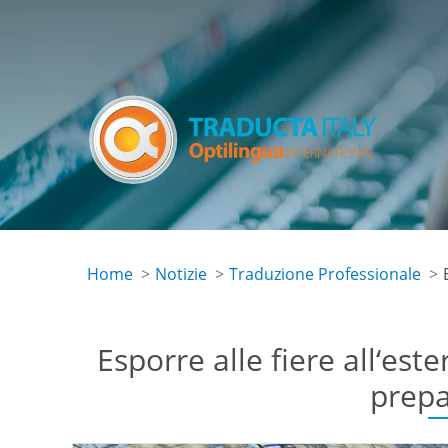
Skip
to
main
content
Home
Notizie
Traduzione Professionale
Esporre alle fiere all‘este
prepa