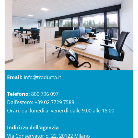
Email:
info@traducta.it
Telefono:
800 796 097
Dall’estero: +39 02 7729 7588
Orari: dal lunedì al venerdì dalle 9:00 alle 18:00
Indirizzo dell'agenzia
Via Conservatorio, 22, 20122 Milano