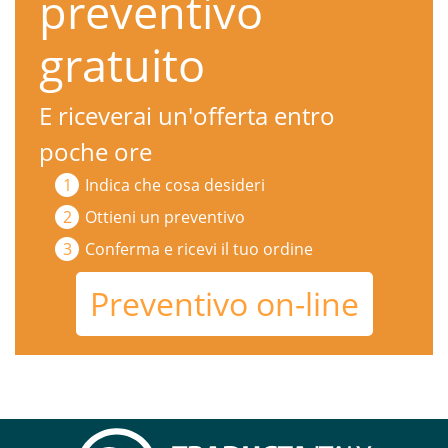
preventivo
gratuito
E riceverai un'offerta entro
poche ore
Indica che cosa desideri
Ottieni un preventivo
Conferma e ricevi il tuo ordine
Preventivo on-line